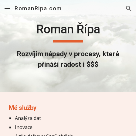
RomanRipa.com
Skip to main content
Skip to navigation
Roman Řípa
Rozvíjím nápady v procesy, které
přináší radost i $$$
Mé služby
Analýza dat
Inovace