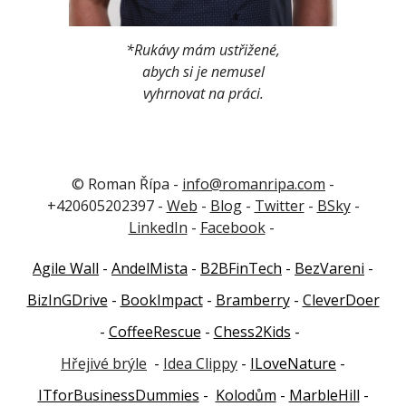
*Rukávy mám ustřižené,
abych si je nemusel
vyhrnovat na práci.
© Roman Řípa -
info@romanripa.com
-
+420605202397 -
Web
-
Blog
-
Twitter
-
BSky
-
LinkedIn
-
Facebook
-
Agile Wall
-
AndelMista
-
B2BFinTech
-
BezVareni
-
BizInGDrive
-
BookImpact
-
Bramberry
-
CleverDoer
-
CoffeeRescue
-
Chess2Kids
-
Hřejivé brýle
-
Idea Clippy
-
ILoveNature
-
ITforBusinessDummies
-
Kolodům
-
MarbleHill
-